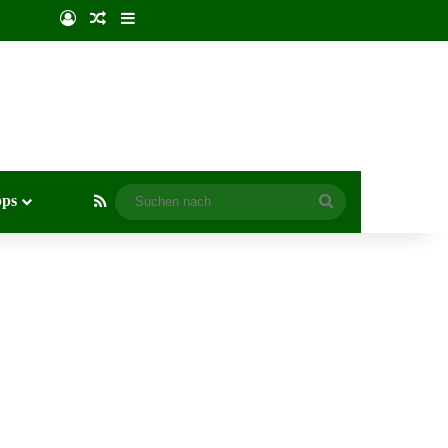
Anmelden
Zufälliger Artikel
Sidebar
RSS
pps
Suchen
nach