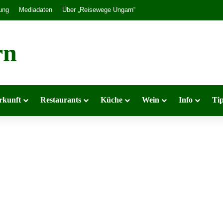
ung
Mediadaten
Über „Reisewege Ungarn“
rn
rkunft
Restaurants
Küche
Wein
Info
Ti