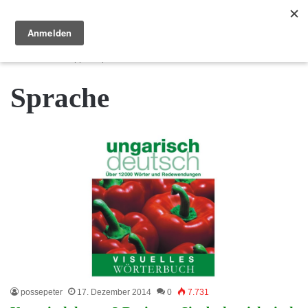
Reisewege Ungarn
Menü
S
Startseite
/
Tipps
/
Sprache
Sprache
possepeter
17. Dezember 2014
0
7.731