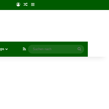
Anmelden
Zufälliger Artikel
Sidebar
RSS
pps
Suchen
nach