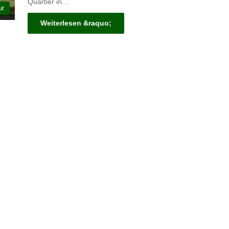
Quartier in…
ur
Weiterlesen &raquo;