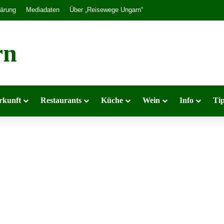
lärung
Mediadaten
Über „Reisewege Ungarn“
rn
rkunft
Restaurants
Küche
Wein
Info
Ti