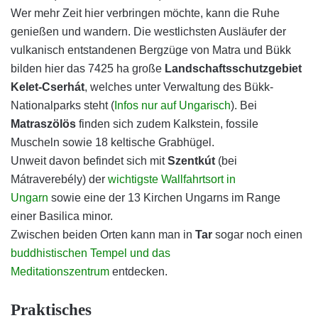
Wer mehr Zeit hier verbringen möchte, kann die Ruhe
genießen und wandern. Die westlichsten Ausläufer der
vulkanisch entstandenen Bergzüge von Matra und Bükk
bilden hier das 7425 ha große
Landschaftsschutzgebiet
Kelet-Cserhát
, welches unter Verwaltung des Bükk-
Nationalparks steht (
Infos nur auf Ungarisch
). Bei
Matraszölös
finden sich zudem Kalkstein, fossile
Muscheln sowie 18 keltische Grabhügel.
Unweit davon befindet sich mit
Szentkút
(bei
Mátraverebély) der
wichtigste Wallfahrtsort in
Ungarn
sowie eine der 13 Kirchen Ungarns im Range
einer Basilica minor.
Zwischen beiden Orten kann man in
Tar
sogar noch einen
buddhistischen Tempel und das
Meditationszentrum
entdecken.
Praktisches