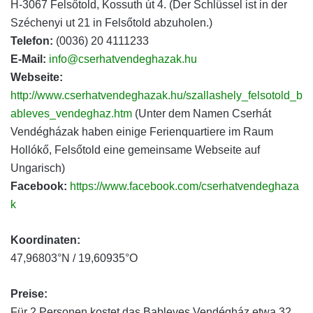
H-3067 Felsőtold, Kossuth út 4. (Der Schlüssel ist in der
Széchenyi ut 21 in Felsőtold abzuholen.)
Telefon:
(0036) 20 4111233
E-Mail:
info@cserhatvendeghazak.hu
Webseite:
http://www.cserhatvendeghazak.hu/szallashely_felsotold_b
ableves_vendeghaz.htm
(Unter dem Namen Cserhát
Vendégházak haben einige Ferienquartiere im Raum
Hollókő, Felsőtold eine gemeinsame Webseite auf
Ungarisch)
Facebook:
https://www.facebook.com/cserhatvendeghaza
k
Koordinaten:
47,96803°N / 19,60935°O
Preise:
Für 2 Personen kostet das Bableves Vendégház etwa 32