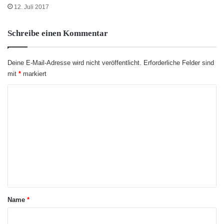
12. Juli 2017
Schreibe einen Kommentar
Deine E-Mail-Adresse wird nicht veröffentlicht.
Erforderliche Felder sind
mit
*
markiert
K
o
m
m
e
n
t
a
Name
*
r