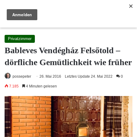
Reisewege Ungarn
Menü
S
Startseite
/
Unterkunft
/
Privatzimmer
Privatzimmer
Bableves Vendégház Felsőtold –
dörfliche Gemütlichkeit wie früher
possepeter
26. Mai 2016
Letztes Update 24. Mai 2022
0
7.185
4 Minuten gelesen