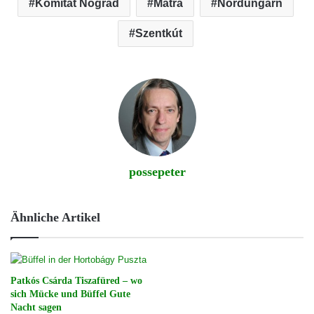
Komitat Nógrád
Matra
Nordungarn
Szentkút
possepeter
Ähnliche Artikel
Patkós Csárda Tiszafüred – wo
sich Mücke und Büffel Gute
Nacht sagen