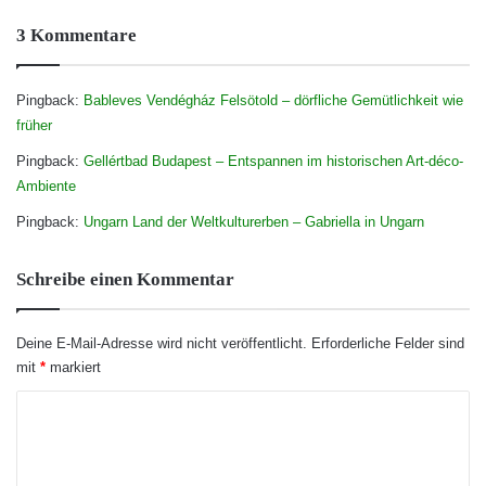
3 Kommentare
Pingback:
Bableves Vendégház Felsötold – dörfliche Gemütlichkeit wie
früher
Pingback:
Gellértbad Budapest – Entspannen im historischen Art-déco-
Ambiente
Pingback:
Ungarn Land der Weltkulturerben – Gabriella in Ungarn
Schreibe einen Kommentar
Deine E-Mail-Adresse wird nicht veröffentlicht.
Erforderliche Felder sind
mit
*
markiert
K
o
m