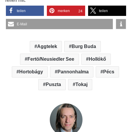
Teilen mit:
teilen
merken
teilen
24
E-Mail
Aggtelek
Burg Buda
Fertö/Neusiedler See
Hollókő
Hortobágy
Pannonhalma
Pécs
Puszta
Tokaj