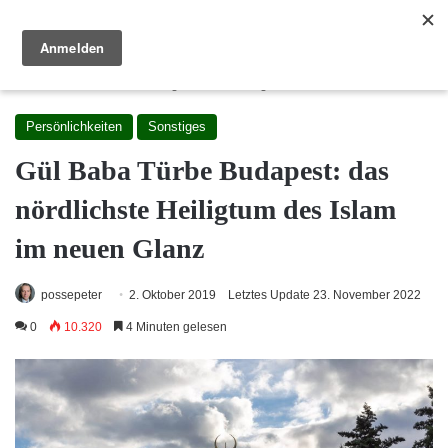
Reisewege Ungarn
Menü
S
Startseite
/
Sehenswürdigkeiten
/
Sonstiges
Persönlichkeiten
Sonstiges
Gül Baba Türbe Budapest: das
nördlichste Heiligtum des Islam
im neuen Glanz
possepeter
2. Oktober 2019
Letztes Update 23. November 2022
0
10.320
4 Minuten gelesen