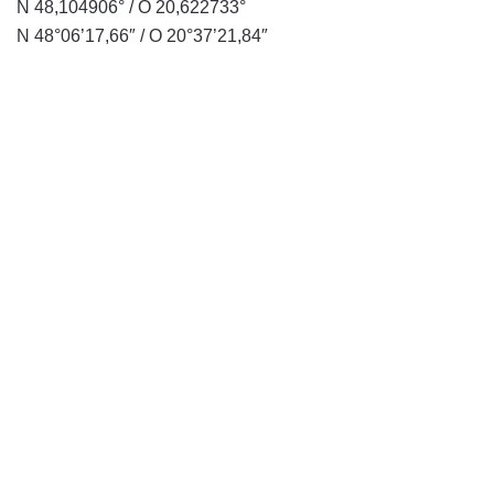
N 48,104906° / O 20,622733°
N 48°06’17,66″ / O 20°37’21,84″