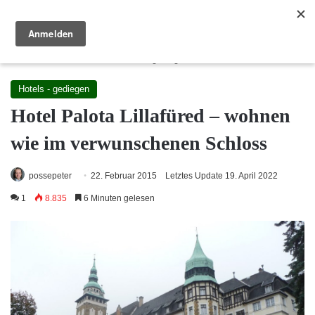
Reisewege Ungarn
Menü
S
Startseite
/
Unterkunft
/
Hotels - gediegen
Hotels - gediegen
Hotel Palota Lillafüred – wohnen
wie im verwunschenen Schloss
possepeter
22. Februar 2015
Letztes Update 19. April 2022
1
8.835
6 Minuten gelesen