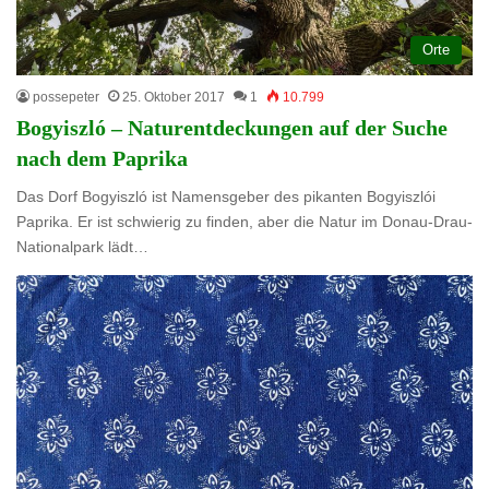
Orte
possepeter
25. Oktober 2017
1
10.799
Bogyiszló – Naturentdeckungen auf der Suche
nach dem Paprika
Das Dorf Bogyiszló ist Namensgeber des pikanten Bogyiszlói
Paprika. Er ist schwierig zu finden, aber die Natur im Donau-Drau-
Nationalpark lädt…