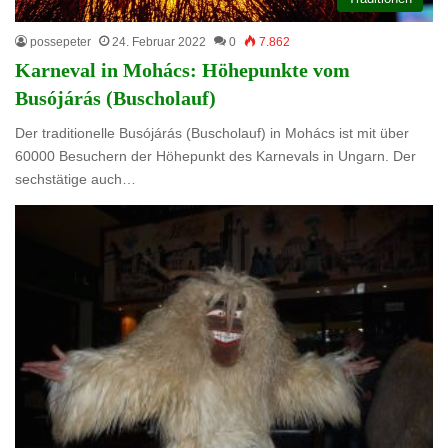
possepeter
24. Februar 2022
0
7.862
Karneval in Mohács: Höhepunkte vom
Busójárás (Buscholauf)
Der traditionelle Busójárás (Buscholauf) in Mohács ist mit über
60000 Besuchern der Höhepunkt des Karnevals in Ungarn. Der
sechstätige auch…