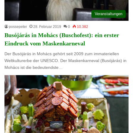
Veranstaltungen
possepeter
28. Februar 2019
0
10.382
Busójárás in Mohács (Buschofest): ein erster
Eindruck vom Maskenkarneval
Der Busójárás in Mohács gehört seit 2009 zum immateriellen
Weltkulturerbe der UNESCO. Der Maskenkarneval (Busójárás) in
Mohács ist die bedeutendste…