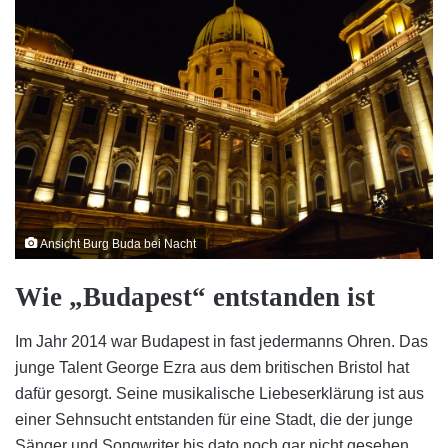
Ansicht Burg Buda bei Nacht
Wie
„Budapest“
entstanden ist
Im Jahr 2014 war Budapest in fast jedermanns Ohren. Das
junge Talent George Ezra aus dem britischen Bristol hat
dafür gesorgt. Seine musikalische Liebeserklärung ist aus
einer Sehnsucht entstanden für eine Stadt, die der junge
Sänger und Songwriter bis dato noch gar nicht gesehen