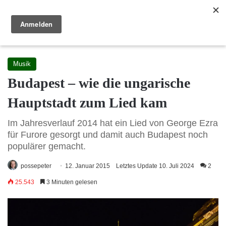
Reisewege Ungarn
Menü
S
Startseite
/
Info
/
Musik
Musik
Budapest – wie die ungarische
Hauptstadt zum Lied kam
Im Jahresverlauf 2014 hat ein Lied von George Ezra
für Furore gesorgt und damit auch Budapest noch
populärer gemacht.
possepeter
12. Januar 2015
Letztes Update 10. Juli 2024
2
25.543
3 Minuten gelesen